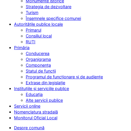
Monumente istorice
Strategia de dezvoltare
Turism
Însemnele specifice comunei
Autoritățile publice locale
Primarul
Consiliul local
RUTI
Primăria
Conducerea
Organigrama
Componența
Statul de funcții
Programul de funcționare și de audiențe
Extrase din legislație
Instituțiile și serviciile publice
Educația
Alte servicii publice
Servicii online
Nomenclatura stradală
Monitorul Oficial Local
Despre comună