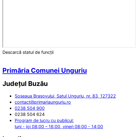
Descarcă statul de funcții
Primăria Comunei Unguriu
Județul
Buzău
Şoseaua Braşovului, Satul Unguriu, nr. 83, 127322
contact@primariaunguriu.ro
0238 504 900
0238 504 624
Program de lucru cu publicul:
luni - joi 08:00 – 16:00, vineri 08:00 - 14:00