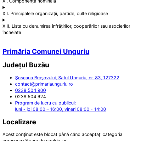
XI. Componența nominală
XII. Principalele organizații, partide, culte religioase
XIII. Lista cu denumirea înfrățirilor, cooperărilor sau asocierilor
încheiate
Primăria Comunei Unguriu
Județul
Buzău
Şoseaua Braşovului, Satul Unguriu, nr. 83, 127322
contact@primariaunguriu.ro
0238 504 900
0238 504 624
Program de lucru cu publicul:
luni - joi 08:00 – 16:00, vineri 08:00 - 14:00
Localizare
Acest conținut este blocat până când acceptați categoria
corespunzătoare de cookie-uri.