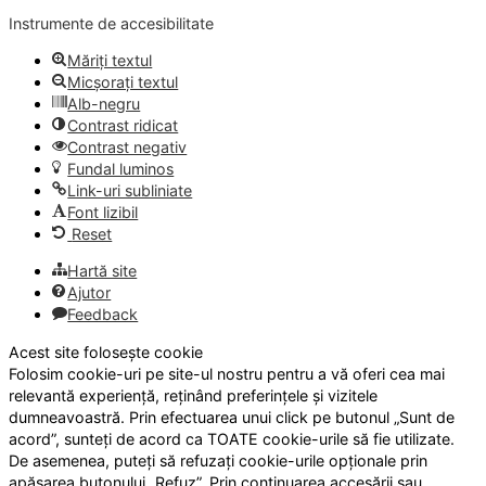
Instrumente de accesibilitate
Măriți textul
Micșorați textul
Alb-negru
Contrast ridicat
Contrast negativ
Fundal luminos
Link-uri subliniate
Font lizibil
Reset
Hartă site
Ajutor
Feedback
Acest site folosește cookie
Folosim cookie-uri pe site-ul nostru pentru a vă oferi cea mai
relevantă experiență, reținând preferințele și vizitele
dumneavoastră. Prin efectuarea unui click pe butonul „Sunt de
acord”, sunteți de acord ca TOATE cookie-urile să fie utilizate.
De asemenea, puteți să refuzați cookie-urile opționale prin
apăsarea butonului „Refuz”. Prin continuarea accesării sau