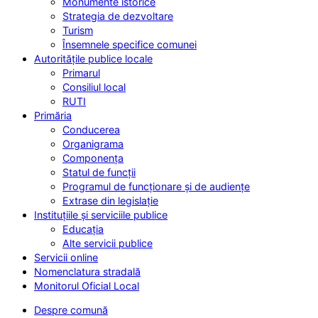
Monumente istorice
Strategia de dezvoltare
Turism
Însemnele specifice comunei
Autoritățile publice locale
Primarul
Consiliul local
RUTI
Primăria
Conducerea
Organigrama
Componența
Statul de funcții
Programul de funcționare și de audiențe
Extrase din legislație
Instituțiile și serviciile publice
Educația
Alte servicii publice
Servicii online
Nomenclatura stradală
Monitorul Oficial Local
Despre comună