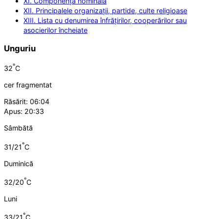
XI. Componența nominală
XII. Principalele organizații, partide, culte religioase
XIII. Lista cu denumirea înfrățirilor, cooperărilor sau
asocierilor încheiate
Unguriu
°
32
C
cer fragmentat
Răsărit: 06:04
Apus: 20:33
Sâmbătă
°
31/21
C
Duminică
°
32/20
C
Luni
°
33/21
C