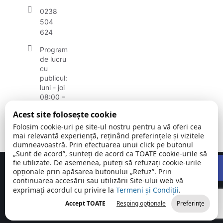
0238
504
624
Program
de lucru
cu
publicul:
luni - joi
08:00 –
16:00,
Acest site folosește cookie
vineri
08:00 -
Folosim cookie-uri pe site-ul nostru pentru a vă oferi cea
14:00
mai relevantă experiență, reținând preferințele și vizitele
dumneavoastră. Prin efectuarea unui click pe butonul
„Sunt de acord”, sunteți de acord ca TOATE cookie-urile să
Open
fie utilizate. De asemenea, puteți să refuzați cookie-urile
Concept realizat de
Big Media Relații Publice SRL
opționale prin apăsarea butonului „Refuz”. Prin
continuarea accesării sau utilizării Site-ului web vă
exprimați acordul cu privire la
Comuna
Termeni și Condiții
©
Toate
.
Unguriu |
2026
drepturile
Accept TOATE
Resping opționale
Preferințe
Județul Buzău
rezervate