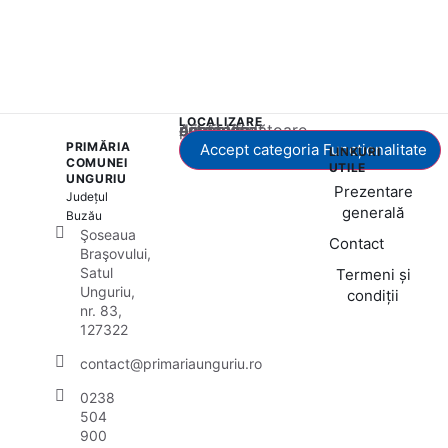
LOCALIZARE
Acest conținut este blocat până când acceptați categoria corespunzătoare de cookie-uri.
PRIMĂRIA
Accept categoria Funcționalitate
LINKURI
COMUNEI
UTILE
UNGURIU
Prezentare
Județul
generală
Buzău
Şoseaua
Contact
Braşovului,
Satul
Termeni și
Unguriu,
condiții
nr. 83,
127322
contact@primariaunguriu.ro
0238
504
900