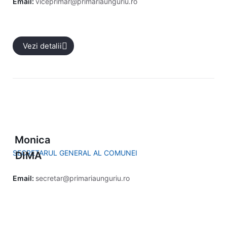
Email:
viceprimar@primariaunguriu.ro
Vezi detalii
Monica
SECRETARUL GENERAL AL COMUNEI
DIMA
Email:
secretar@primariaunguriu.ro