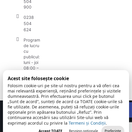
504
900
0238
504
624
Program
de lucru
cu
publicul:
luni - joi
08:00 –
16:00,
Acest site folosește cookie
vineri
08:00 -
Folosim cookie-uri pe site-ul nostru pentru a vă oferi cea
14:00
mai relevantă experiență, reținând preferințele și vizitele
dumneavoastră. Prin efectuarea unui click pe butonul
„Sunt de acord”, sunteți de acord ca TOATE cookie-urile să
Open
fie utilizate. De asemenea, puteți să refuzați cookie-urile
Concept realizat de
Big Media Relații Publice SRL
opționale prin apăsarea butonului „Refuz”. Prin
continuarea accesării sau utilizării Site-ului web vă
exprimați acordul cu privire la
Comuna
Termeni și Condiții
©
Toate
.
Unguriu |
2026
drepturile
Accept TOATE
Resping opționale
Preferințe