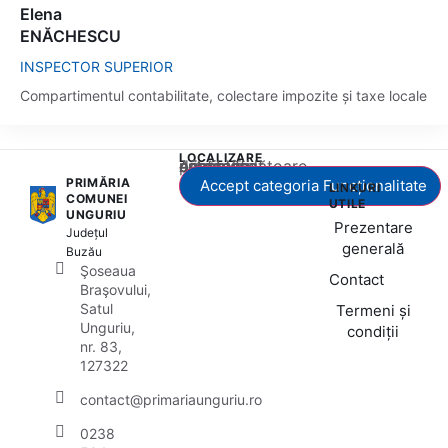
Elena
ENĂCHESCU
INSPECTOR SUPERIOR
Compartimentul contabilitate, colectare impozite și taxe locale
LOCALIZARE
Acest conținut este blocat până când acceptați categoria corespunzătoare de cookie-uri.
PRIMĂRIA
Accept categoria Funcționalitate
LINKURI
COMUNEI
UTILE
UNGURIU
Prezentare
Județul
generală
Buzău
Şoseaua
Contact
Braşovului,
Satul
Termeni și
Unguriu,
condiții
nr. 83,
127322
contact@primariaunguriu.ro
0238