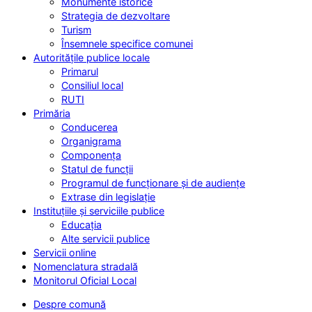
Monumente istorice
Strategia de dezvoltare
Turism
Însemnele specifice comunei
Autoritățile publice locale
Primarul
Consiliul local
RUTI
Primăria
Conducerea
Organigrama
Componența
Statul de funcții
Programul de funcționare și de audiențe
Extrase din legislație
Instituțiile și serviciile publice
Educația
Alte servicii publice
Servicii online
Nomenclatura stradală
Monitorul Oficial Local
Despre comună