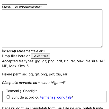
Mesajul dumneavoastră
*
Încărcați atașamentele aici
Drop files here or
Select files
Accepted file types: jpg, gif, png, pdf, zip, rar, Max. file size: 146
MB, Max. files: 5.
Fișiere permise: jpg, gif, png, pdf, zip, rar
Câmpurile marcate cu * sunt obligatorii!
Termeni și Condiții
*
Sunt de acord cu
termenii și condițiile
*
Dacă nu doriți să completați formularul de pe site, puteți trimite