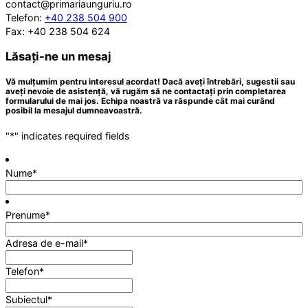
contact@primariaunguriu.ro
Telefon:
+40 238 504 900
Fax: +40 238 504 624
Lăsați-ne un mesaj
Vă mulțumim pentru interesul acordat! Dacă aveți întrebări, sugestii sau
aveți nevoie de asistență, vă rugăm să ne contactați prin completarea
formularului de mai jos. Echipa noastră va răspunde cât mai curând
posibil la mesajul dumneavoastră.
"
*
" indicates required fields
Nume
*
Prenume
*
Adresa de e-mail
*
Telefon
*
Subiectul
*