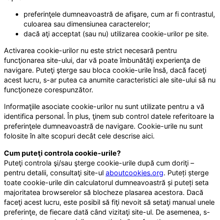
preferinţele dumneavoastră de afişare, cum ar fi contrastul,
culoarea sau dimensiunea caracterelor;
dacă aţi acceptat (sau nu) utilizarea cookie-urilor pe site.
Activarea cookie-urilor nu este strict necesară pentru
funcţionarea site-ului, dar vă poate îmbunătăţi experienţa de
navigare. Puteţi şterge sau bloca cookie-urile însă, dacă faceţi
acest lucru, s-ar putea ca anumite caracteristici ale site-ului să nu
funcţioneze corespunzător.
Informaţiile asociate cookie-urilor nu sunt utilizate pentru a vă
identifica personal. În plus, ţinem sub control datele referitoare la
preferinţele dumneavoastră de navigare. Cookie-urile nu sunt
folosite în alte scopuri decât cele descrise aici.
Cum puteţi controla cookie-urile?
Puteţi controla şi/sau şterge cookie-urile după cum doriţi –
pentru detalii, consultaţi site-ul
aboutcookies.org
. Puteți șterge
toate cookie-urile din calculatorul dumneavoastră și puteți seta
majoritatea browserelor să blocheze plasarea acestora. Dacă
faceţi acest lucru, este posibil să fiţi nevoit să setaţi manual unele
preferinţe, de fiecare dată când vizitaţi site-ul. De asemenea, s-