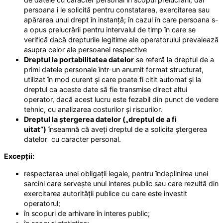
persoana i le solicită pentru constatarea, exercitarea sau
apărarea unui drept în instanță; în cazul în care persoana s-
a opus prelucrării pentru intervalul de timp în care se
verifică dacă drepturile legitime ale operatorului prevalează
asupra celor ale persoanei respective
Dreptul la portabilitatea datelor
se referă la dreptul de a
primi datele personale într-un anumit format structurat,
utilizat în mod curent și care poate fi citit automat și la
dreptul ca aceste date să fie transmise direct altui
operator, dacă acest lucru este fezabil din punct de vedere
tehnic, cu analizarea costurilor și riscurilor.
Dreptul la ștergerea datelor („dreptul de a fi
uitat”)
înseamnă că aveți dreptul de a solicita ștergerea
datelor cu caracter personal.
Excepții:
respectarea unei obligații legale, pentru îndeplinirea unei
sarcini care servește unui interes public sau care rezultă din
exercitarea autorității publice cu care este investit
operatorul;
în scopuri de arhivare în interes public;