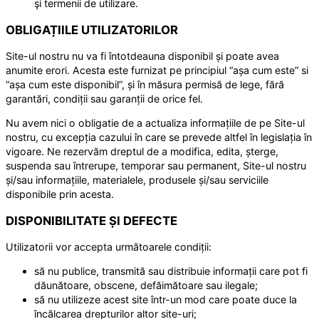
şi termenii de utilizare.
OBLIGAȚIILE UTILIZATORILOR
Site-ul nostru nu va fi întotdeauna disponibil și poate avea
anumite erori. Acesta este furnizat pe principiul “așa cum este” si
“așa cum este disponibil”, și în măsura permisă de lege, fără
garantări, condiții sau garanții de orice fel.
Nu avem nici o obligatie de a actualiza informațiile de pe Site-ul
nostru, cu excepția cazului în care se prevede altfel în legislația în
vigoare. Ne rezervăm dreptul de a modifica, edita, șterge,
suspenda sau întrerupe, temporar sau permanent, Site-ul nostru
și/sau informațiile, materialele, produsele și/sau serviciile
disponibile prin acesta.
DISPONIBILITATE ȘI DEFECTE
Utilizatorii vor accepta următoarele condiții:
să nu publice, transmită sau distribuie informații care pot fi
dăunătoare, obscene, defăimătoare sau ilegale;
să nu utilizeze acest site într-un mod care poate duce la
încălcarea drepturilor altor site-uri;