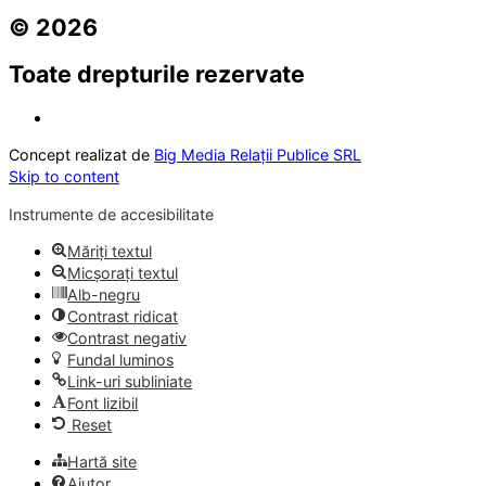
© 2026
Toate drepturile rezervate
Concept realizat de
Big Media Relații Publice SRL
Skip to content
Instrumente de accesibilitate
Măriți textul
Micșorați textul
Alb-negru
Contrast ridicat
Contrast negativ
Fundal luminos
Link-uri subliniate
Font lizibil
Reset
Hartă site
Ajutor