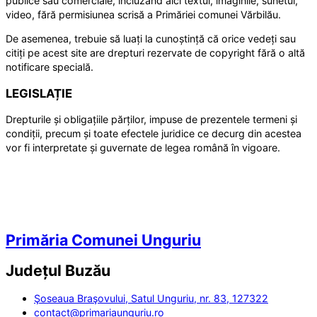
publice sau comerciale, incluzând aici textul, imaginile, sunetul,
video, fără permisiunea scrisă a Primăriei comunei Vărbilău.
De asemenea, trebuie să luați la cunoștință că orice vedeți sau
citiți pe acest site are drepturi rezervate de copyright fără o altă
notificare specială.
LEGISLAȚIE
Drepturile și obligațiile părților, impuse de prezentele termeni și
condiții, precum și toate efectele juridice ce decurg din acestea
vor fi interpretate și guvernate de legea română în vigoare.
Primăria Comunei Unguriu
Județul
Buzău
Şoseaua Braşovului, Satul Unguriu, nr. 83, 127322
contact@primariaunguriu.ro