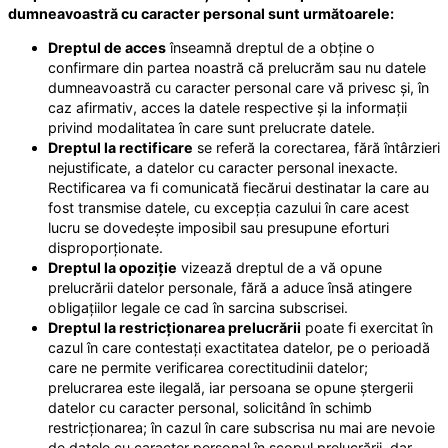
dumneavoastră cu caracter personal sunt următoarele:
Dreptul de acces
înseamnă dreptul de a obține o
confirmare din partea noastră că prelucrăm sau nu datele
dumneavoastră cu caracter personal care vă privesc și, în
caz afirmativ, acces la datele respective și la informații
privind modalitatea în care sunt prelucrate datele.
Dreptul la rectificare
se referă la corectarea, fără întârzieri
nejustificate, a datelor cu caracter personal inexacte.
Rectificarea va fi comunicată fiecărui destinatar la care au
fost transmise datele, cu excepția cazului în care acest
lucru se dovedește imposibil sau presupune eforturi
disproporționate.
Dreptul la opoziție
vizează dreptul de a vă opune
prelucrării datelor personale, fără a aduce însă atingere
obligațiilor legale ce cad în sarcina subscrisei.
Dreptul la restricționarea prelucrării
poate fi exercitat în
cazul în care contestați exactitatea datelor, pe o perioadă
care ne permite verificarea corectitudinii datelor;
prelucrarea este ilegală, iar persoana se opune ștergerii
datelor cu caracter personal, solicitând în schimb
restricționarea; în cazul în care subscrisa nu mai are nevoie
de datele cu caracter personal în scopul prelucrării, dar