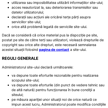
utilizarea sau imposibilitatea utilizării informațiilor site-ului;
acces neautorizat la, sau deteriorarea transmisiilor sau
datelor utilizatorului;
declarații sau acțiuni ale oricărei terțe părți asupra
serviciilor site-ului;
orice altă problemă legată de serviciile site-ului.
Dacă se consideră că orice material pus la dispoziție pe site,
postat pe site de către terți sau utilizatori, violează drepturile de
copyright sau orice alte drepturi, este necesară semnalarea
acestei situații folosind
pagina de contact
a site-ului.
REGULI GENERALE
Administratorul site-ului declară următoarele:
va depune toate eforturile rezonabile pentru realizarea
scopului site-ului;
va depune toate eforturile (din punct de vedere tehnic sau
de altă natură) pentru funcţionarea în bune condiţii a
siteului;
pe măsura apariţiei unor situaţii noi de orice natură ce
impun acest lucru, Administratorul poate modifica condiţiile