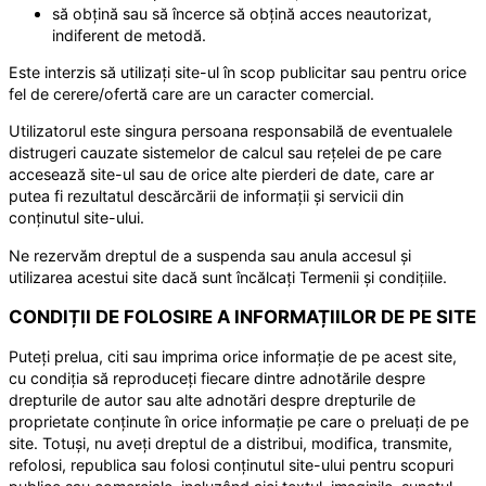
să obțină sau să încerce să obțină acces neautorizat,
indiferent de metodă.
Este interzis să utilizați site-ul în scop publicitar sau pentru orice
fel de cerere/ofertă care are un caracter comercial.
Utilizatorul este singura persoana responsabilă de eventualele
distrugeri cauzate sistemelor de calcul sau rețelei de pe care
accesează site-ul sau de orice alte pierderi de date, care ar
putea fi rezultatul descărcării de informații și servicii din
conținutul site-ului.
Ne rezervăm dreptul de a suspenda sau anula accesul și
utilizarea acestui site dacă sunt încălcați Termenii și condițiile.
CONDIȚII DE FOLOSIRE A INFORMAȚIILOR DE PE SITE
Puteți prelua, citi sau imprima orice informație de pe acest site,
cu condiția să reproduceți fiecare dintre adnotările despre
drepturile de autor sau alte adnotări despre drepturile de
proprietate conținute în orice informație pe care o preluați de pe
site. Totuși, nu aveți dreptul de a distribui, modifica, transmite,
refolosi, republica sau folosi conținutul site-ului pentru scopuri