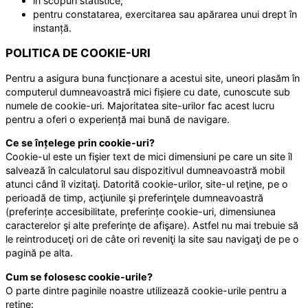
în scopuri statistice;
pentru constatarea, exercitarea sau apărarea unui drept în
instanță.
POLITICA DE COOKIE-URI
Pentru a asigura buna funcționare a acestui site, uneori plasăm în
computerul dumneavoastră mici fișiere cu date, cunoscute sub
numele de cookie-uri. Majoritatea site-urilor fac acest lucru
pentru a oferi o experiență mai bună de navigare.
Ce se înțelege prin cookie-uri?
Cookie-ul este un fişier text de mici dimensiuni pe care un site îl
salvează în calculatorul sau dispozitivul dumneavoastră mobil
atunci când îl vizitaţi. Datorită cookie-urilor, site-ul reţine, pe o
perioadă de timp, acţiunile şi preferinţele dumneavoastră
(preferințe accesibilitate, preferințe cookie-uri, dimensiunea
caracterelor şi alte preferinţe de afişare). Astfel nu mai trebuie să
le reintroduceţi ori de câte ori reveniţi la site sau navigaţi de pe o
pagină pe alta.
Cum se folosesc cookie-urile?
O parte dintre paginile noastre utilizează cookie-urile pentru a
reţine: