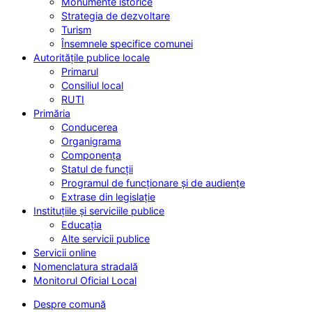
Monumente istorice
Strategia de dezvoltare
Turism
Însemnele specifice comunei
Autoritățile publice locale
Primarul
Consiliul local
RUTI
Primăria
Conducerea
Organigrama
Componența
Statul de funcții
Programul de funcționare și de audiențe
Extrase din legislație
Instituțiile și serviciile publice
Educația
Alte servicii publice
Servicii online
Nomenclatura stradală
Monitorul Oficial Local
Despre comună