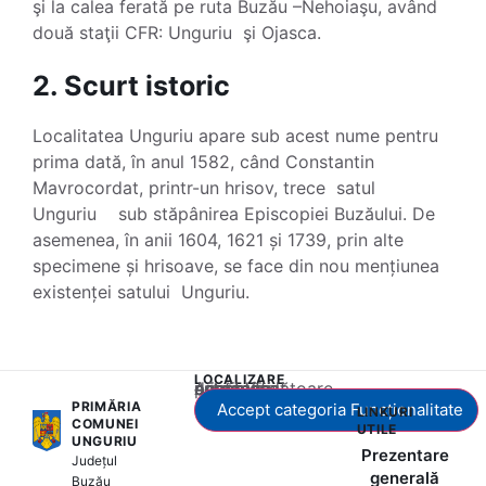
şi la calea ferată pe ruta Buzău –Nehoiaşu, având
două staţii CFR: Unguriu şi Ojasca.
2. Scurt istoric
Localitatea Unguriu apare sub acest nume pentru
prima dată, în anul 1582, când Constantin
Mavrocordat, printr-un hrisov, trece satul
Unguriu sub stăpânirea Episcopiei Buzăului. De
asemenea, în anii 1604, 1621 și 1739, prin alte
specimene și hrisoave, se face din nou mențiunea
existenței satului Unguriu.
LOCALIZARE
Acest conținut este blocat până când acceptați categoria corespunzătoare de cookie-uri.
PRIMĂRIA
Accept categoria Funcționalitate
LINKURI
COMUNEI
UTILE
UNGURIU
Prezentare
Județul
generală
Buzău