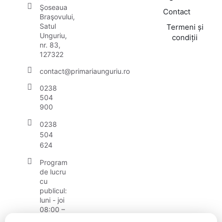
Şoseaua
Contact
Braşovului,
Satul
Termeni și
Unguriu,
condiții
nr. 83,
127322
contact@primariaunguriu.ro
0238
504
900
0238
504
624
Program
de lucru
cu
publicul:
luni - joi
08:00 –
16:00,