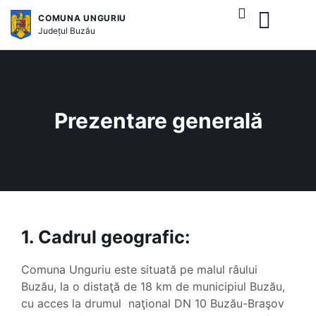
COMUNA UNGURIU
Județul
Buzău
Despre comună
Autoritățile publice
Instituțiile și serviciile publice
Servicii online
Nomenclatura stradală
Monitorul Oficial Lo
Prezentare generală
1. Cadrul geografic:
Comuna Unguriu este situată pe malul râului
Buzău, la o distaţă de 18 km de municipiul Buzău,
cu acces la drumul naţional DN 10 Buzău-Braşov