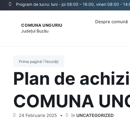
Program de lucru: luni - joi 08:00 – 16:00, vineri 08:00 - 14
Despre comună
COMUNA UNGURIU
Județul
Buzău
Prima pagină
Noutăți
Plan de achizi
COMUNA UN
24 Februarie 2025
în
UNCATEGORIZED