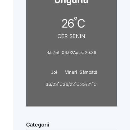
°
26
C
CER SENIN
Răsărit: 06:02
Apus: 20:36
Joi
Vineri
Sâmbătă
°
°
°
36/23
C
36/22
C
33/21
C
Categorii