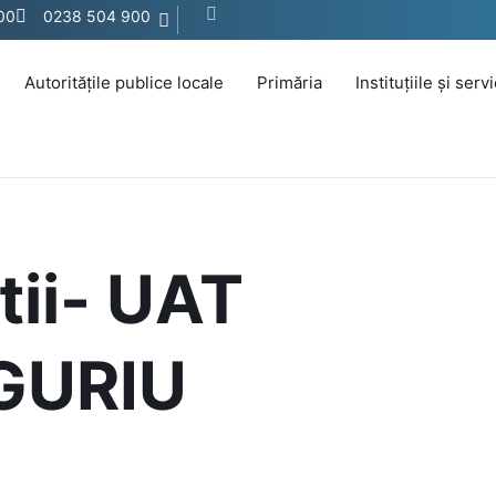
:00
0238 504 900
Autoritățile publice locale
Primăria
Instituțiile și serv
tii- UAT
GURIU