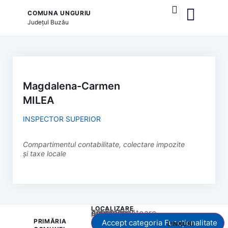
COMUNA UNGURIU
Județul
Buzău
Despre comună
Autoritățile publice
Instituțiile și serviciile publice
Servicii online
Nomenclatura stradală
Monitorul Oficial Lo
Magdalena-Carmen
MILEA
INSPECTOR SUPERIOR
Compartimentul contabilitate, colectare impozite
și taxe locale
LOCALIZARE
Acest conținut este blocat până când acceptați categoria corespunzătoare de cookie-uri.
PRIMĂRIA
Accept categoria Funcționalitate
LINKURI