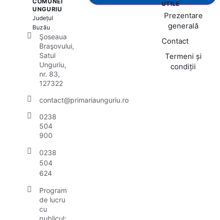
COMUNEI
UTILE
UNGURIU
Prezentare
Județul
generală
Buzău
Şoseaua
Contact
Braşovului,
Satul
Termeni și
Unguriu,
condiții
nr. 83,
127322
contact@primariaunguriu.ro
0238
504
900
0238
504
624
Program
de lucru
cu
publicul: