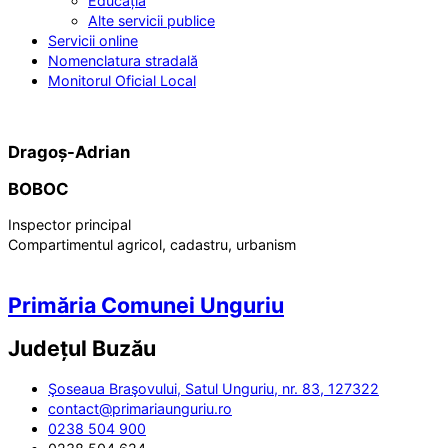
Educația
Alte servicii publice
Servicii online
Nomenclatura stradală
Monitorul Oficial Local
Dragoș-Adrian
BOBOC
Inspector principal
Compartimentul agricol, cadastru, urbanism
Primăria Comunei Unguriu
Județul
Buzău
Şoseaua Braşovului, Satul Unguriu, nr. 83, 127322
contact@primariaunguriu.ro
0238 504 900