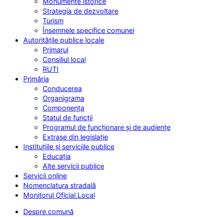
Monumente istorice
Strategia de dezvoltare
Turism
Însemnele specifice comunei
Autoritățile publice locale
Primarul
Consiliul local
RUTI
Primăria
Conducerea
Organigrama
Componența
Statul de funcții
Programul de funcționare și de audiențe
Extrase din legislație
Instituțiile și serviciile publice
Educația
Alte servicii publice
Servicii online
Nomenclatura stradală
Monitorul Oficial Local
Despre comună