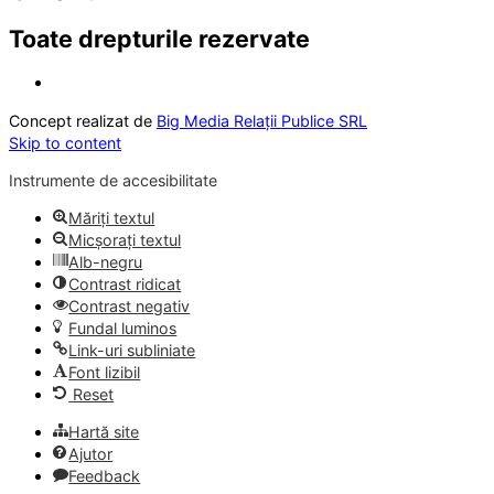
Toate drepturile rezervate
Concept realizat de
Big Media Relații Publice SRL
Skip to content
Instrumente de accesibilitate
Măriți textul
Micșorați textul
Alb-negru
Contrast ridicat
Contrast negativ
Fundal luminos
Link-uri subliniate
Font lizibil
Reset
Hartă site
Ajutor
Feedback