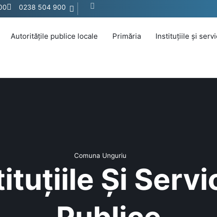
:00
0238 504 900
Autoritățile publice locale
Primăria
Instituțiile și serv
Comuna Unguriu
ituțiile Și Servi
Publice