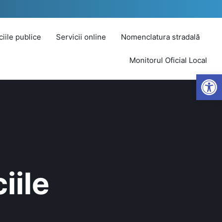
iciile publice
Servicii online
Nomenclatura stradală
Monitorul Oficial Local
Open
ciile