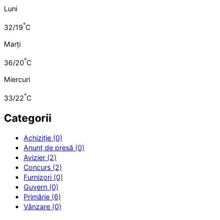
Luni
°
32/19
C
Marți
°
36/20
C
Miercuri
°
33/22
C
Categorii
Achiziție (0)
Anunț de presă (0)
Avizier (2)
Concurs (2)
Furnizori (0)
Guvern (0)
Primărie (6)
Vânzare (0)