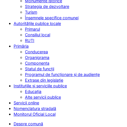
Monumente istorice
Strategia de dezvoltare
Turism
Însemnele specifice comunei
Autoritățile publice locale
Primarul
Consiliul local
RUTI
Primăria
Conducerea
Organigrama
Componența
Statul de funcții
Programul de funcționare și de audiențe
Extrase din legislație
Instituțiile și serviciile publice
Educația
Alte servicii publice
Servicii online
Nomenclatura stradală
Monitorul Oficial Local
Despre comună