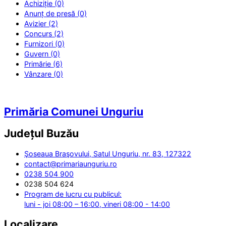
Achiziție (0)
Anunț de presă (0)
Avizier (2)
Concurs (2)
Furnizori (0)
Guvern (0)
Primărie (6)
Vânzare (0)
Primăria Comunei Unguriu
Județul
Buzău
Şoseaua Braşovului, Satul Unguriu, nr. 83, 127322
contact@primariaunguriu.ro
0238 504 900
0238 504 624
Program de lucru cu publicul:
luni - joi 08:00 – 16:00, vineri 08:00 - 14:00
Localizare