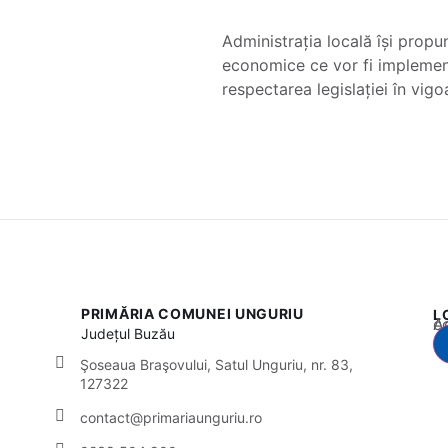
Administrația locală își propun
economice ce vor fi implementa
respectarea legislației în vig
PRIMĂRIA COMUNEI UNGURIU
L
Acest
Județul
Buzău
Şoseaua Braşovului, Satul Unguriu, nr. 83,
127322
contact@primariaunguriu.ro