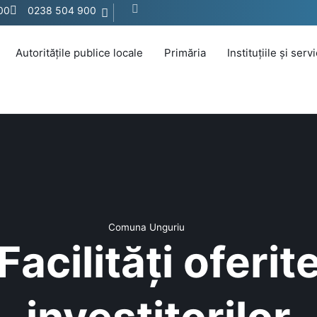
:00
0238 504 900
Autoritățile publice locale
Primăria
Instituțiile și serv
Comuna Unguriu
Facilități oferit
investitorilor