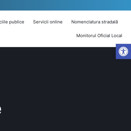
iciile publice
Servicii online
Nomenclatura stradală
Monitorul Oficial Local
Open
e