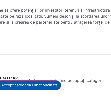
e să ofere potențialilor investitori terenuri și infrastructur
te pe raza localității. Suntem deschiși la acordarea unor fa
oare și la crearea de parteneriate pentru atragerea forței d
OCALIZARE
 conținut este blocat până când acceptați categoria corespunzătoare de cookie-uri.
Accept categoria Funcționalitate