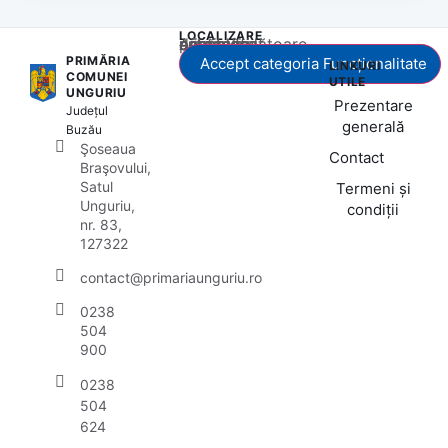
LOCALIZARE
Acest conținut este blocat până când acceptați categoria corespunzătoare de cookie-uri.
PRIMĂRIA
Accept categoria Funcționalitate
LINKURI
COMUNEI
UTILE
UNGURIU
Prezentare
Județul
generală
Buzău
Şoseaua
Contact
Braşovului,
Satul
Termeni și
Unguriu,
condiții
nr. 83,
127322
contact@primariaunguriu.ro
0238
504
900
0238
504
624