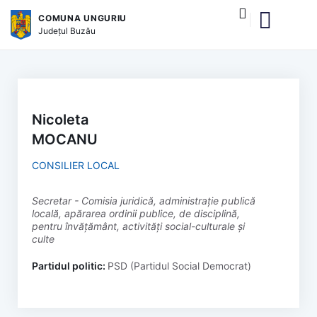
COMUNA UNGURIU
Județul
Buzău
Despre comună
Autoritățile publice
Instituțiile și serviciile publice
Servicii online
Nomenclatura stradală
Monitorul Oficial Lo
Nicoleta
MOCANU
CONSILIER LOCAL
secretar - Comisia juridică, administrație publică
locală, apărarea ordinii publice, de disciplină,
pentru învățământ, activități social-culturale și
culte
Partidul politic:
PSD (Partidul Social Democrat)