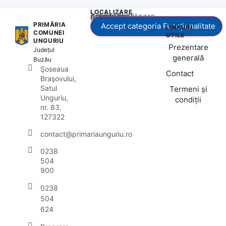
LOCALIZARE
Acest conținut este blocat până când acceptați categoria corespunzătoare de cookie-uri.
PRIMĂRIA
Accept categoria Funcționalitate
LINKURI
COMUNEI
UTILE
UNGURIU
Prezentare
Județul
generală
Buzău
Şoseaua
Contact
Braşovului,
Satul
Termeni și
Unguriu,
condiții
nr. 83,
127322
contact@primariaunguriu.ro
0238
504
900
0238
504
624