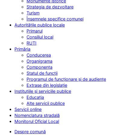
Monumente istorice
Strategia de dezvoltare
Turism
Însemnele specifice comunei
Autoritățile publice locale
Primarul
Consiliul local
RUTI
Primăria
Conducerea
Organigrama
Componența
Statul de funcții
Programul de funcționare și de audiențe
Extrase din legislație
Instituțiile și serviciile publice
Educația
Alte servicii publice
Servicii online
Nomenclatura stradală
Monitorul Oficial Local
Despre comună