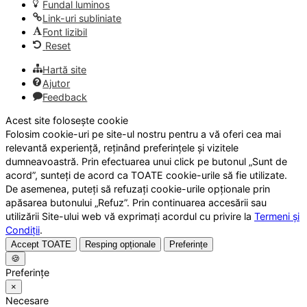
Fundal luminos
Link-uri subliniate
Font lizibil
Reset
Hartă site
Ajutor
Feedback
Acest site folosește cookie
Folosim cookie-uri pe site-ul nostru pentru a vă oferi cea mai
relevantă experiență, reținând preferințele și vizitele
dumneavoastră. Prin efectuarea unui click pe butonul „Sunt de
acord”, sunteți de acord ca TOATE cookie-urile să fie utilizate.
De asemenea, puteți să refuzați cookie-urile opționale prin
apăsarea butonului „Refuz”. Prin continuarea accesării sau
utilizării Site-ului web vă exprimați acordul cu privire la
Termeni și
Condiții
.
Accept TOATE
Resping opționale
Preferințe
🍪
Preferințe
×
Necesare