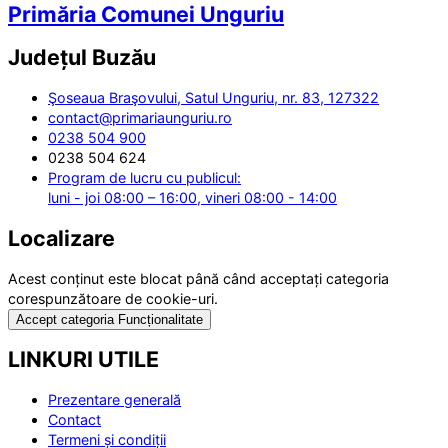
Primăria Comunei Unguriu
Județul
Buzău
Şoseaua Braşovului, Satul Unguriu, nr. 83, 127322
contact@primariaunguriu.ro
0238 504 900
0238 504 624
Program de lucru cu publicul:
luni - joi 08:00 – 16:00, vineri 08:00 - 14:00
Localizare
Acest conținut este blocat până când acceptați categoria
corespunzătoare de cookie-uri.
Accept categoria Funcționalitate
LINKURI UTILE
Prezentare generală
Contact
Termeni și condiții